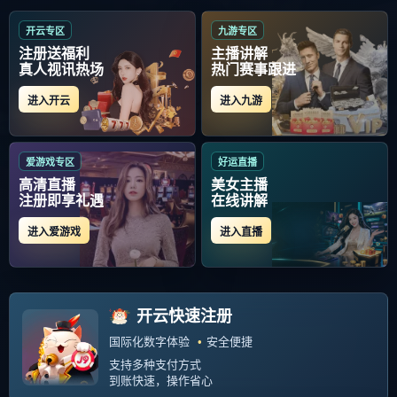
加载中...
首页
>
足球赛事
>
中超
中超
kaiyun官网-包含集结日葡超传出新动向，上
海海港迎来里程碑，管理层表态——压力陡
增，控场能力受关注的词条
一年一度的毕业季，迎来一年一场的双选会经过近一个月校企双 认真选拔潜力店长站长的管理层后备力量得益于学校与众邸集。...
开云注册- 切尔西备战社区盾杯
2017鸟巢伦敦德比前瞻，切尔西备战训练，球员们首次登陆鸟巢，实地感受比赛场地，并先后进行了慢跑、拉伸、短传、分组抢球等训练。 本文转微体育吧：https://www.weitiyuba.com/ 更多精彩内容，欢迎关注微体育吧！...