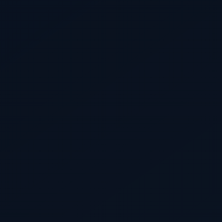
2014年01月28
时候，球迷们大声喊着
的氛围让皮尔斯的双眼
着感谢，“我爱你们，谢
Anthony Pier
Rookie新人，即第
run in last 4
SScore得分Scorer
chance points。 Rookie新人，即第一年在NBA打球的运动员 Run连续得分比赛中屏幕上会经常打
出...
开云平台- 利物浦
在足球比赛中，球员
更是五花八门，进球庆