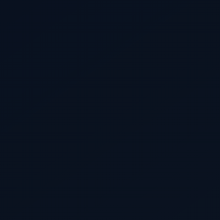
秀中，杰森·塔图姆在首轮第三顺位被波士顿凯尔特人队选中但从常
对拘束，场均139分，5个篮板，16个助攻，作为一位一年级新
得了东部月最佳球员，并且入选了最佳新秀候选人的名单当所有人
佳新秀的时候，杰。...
体育专电记者王东原本以为是一场恶战，不料这么快取得领先，又
领先优势，让下半场比赛变成了完全。 两场比赛下来，德国进攻
据小组第一，但勒夫的球队槽点满满，日子比英格兰好不到哪儿
日前，大批热情的德国球迷们在早上6点就已经涌入勃兰登堡门
网易体育7月15日报道 北京时间7月15日下午4点。 近5场北