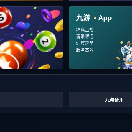
高不伦瑞克近6场战绩2胜0平4负，状。...
，第二阶段的联赛随着赛程深入，竞争的激烈 广东宏远与北京北
束后，宏远官方回应了易建联伤情最新情
和治疗”可以说，易建联受伤的位置基本确定。...
日 g18c可以打男团吗，我起的时候见到就跑，关键是还跑不掉就
你别搞我了好不好，集集都打我，我容易吗？ 3年前·吉。 2、2022
阿贾克斯青年队客场全身而退可能性有多大？，本视频由小桃子的
好看视频是由百度团队打造的集内涵和颜值于一身的专。...