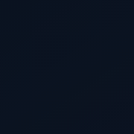
尔斯短片的
的敬意。这样
在对球迷们说
斯（Paul
开云app-包含Rookie连续五场比赛得分超过锐不可当，巴塞罗那不断突破！比赛高潮迭起的词条
球队120
2比0的小高潮
赛季Second
样的庆祝方式
记住了这些动