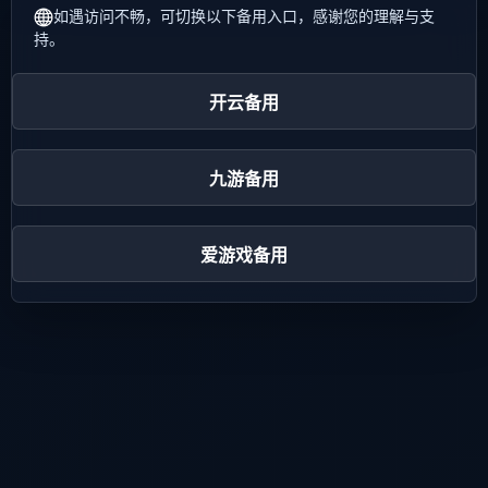
宏远队史 1993年12月28日1993年12月28日，全国第一家民营
篮球俱乐部广东宏远篮球俱乐部在中国篮协注册成立，并参加了中国
男篮乙组联赛的比赛19931994年，由关德友和李青山介绍，球队引
入了李春江黄云龙张勇军等前国手，但由于当时的机制限制，宏远篮
球俱乐部只能参加香港工商杯此类的正式比赛，即使是这样，它们还
是成。
关键数据本场比赛赵睿仅用28分钟便高效砍下35分，投篮命中
率显著，同时贡献5篮板3助攻，展现全面能力比赛影响在主力缺阵
的情况下，赵睿的爆发成为广东宏远取胜的关键他
开云平台
的得分能
力与比赛态度为球队注入信心，尤其在前两场惨败后，此胜对士气提
升意义重大学习易建联的态度赵睿表示，世界杯后他通过。
标签：
广东宏远迎CBA常规赛关键赛
,
赛后内部沟通
,
底气十足
,
纪律约束
更严格