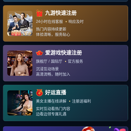
开云体育官网
就是社交媒体的悬疑，让粉丝们觉得很。
1 辽宁本钢 32胜6负卫冕冠军稳如老狗，郭艾伦+张镇麟组合场
均砍55分2 浙江稠州 30胜8负余嘉豪成长为核心，三分命中率联盟第
一3 广东宏远 29胜9负周琦伤愈后状态回暖，杜锋玩转五上五下4 新
疆广汇 28胜10负赵睿串联全队，外援摩尔特里篮板王关键看点辽宁
基本。
2001赛季CBA常规赛上海东方大鲨鱼对阵广东宏远的比赛，是
姚明在CBA的巅峰之作，也是中国篮球历史上极具代表性的经典战役
以下从核心球员表现战术特点及历史意义三个维度展开分析一姚明的
统治级表现数据碾压姚明在第一节独得18分，半场砍下29分，全场
通过篮下强攻前场篮板二次进攻和精准罚球本场上半场还。
20192020赛季CBA总决赛，广东东莞银行队以123115大比分
21击败辽宁本钢队完成卫冕，取得了队史第十冠广东宏远华南虎俱
乐部Guangdong South China Tiger Club是位于中国广东省东莞市
的职业篮球俱乐部，1993年成立，1995年成为中国男子篮球职业联