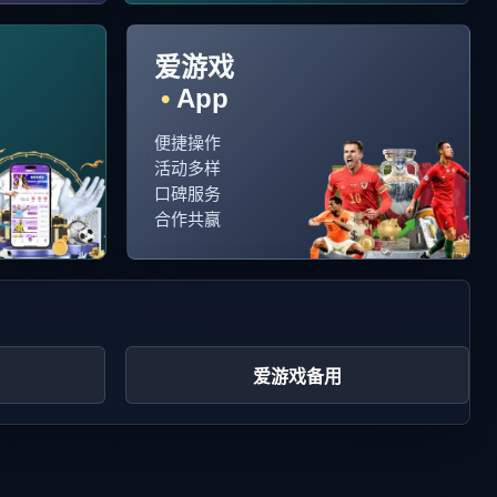
在犯规的是
联系信息
山东队被淘
恶搞为“神奇
上演“全武
讲按说已没有
全国咨询热线：400-888-8888
这个梦想，
移动电话：
13964618888
，实际上反倒
图文传真：
400-888-8888
应当或是基调
腾讯 QQ：
123456
马中发生本赛
电子邮箱：
admin@qq.com
公司地址：
北京西环