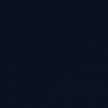
震撼外界；控场能力成焦点的信息
202
腾！，穆雷重返赛场比赛高潮迭起的词条
202
赛季出色发挥热度持续攀升
202
d they never disappoint. Fast shipping and great customer service. Very
大家！ 这个产品真的太棒了，用起来非常顺手，强烈推荐给大家！