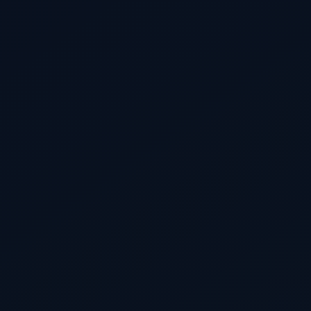
2026-02-19 16:45:04
鑳介噺绉熻祦鏈哄櫒浜?- 1.5 TRX=1娆¤浆璐︽
AZdAh5LU55aUPPZkgF4rupQwg6inQ5J5X銆戣浆 
trx能量租赁
2026-02-21 00:58:34
鑺傜渷USDT杞处鎵嬬画璐圭殑鏈€浣虫柟妗?- 1.
墍- 澶嶅埗鍦板潃銆怲AZdAh5LU55aUPPZkgF4r
@trxokokbothttps://t.me/xingtatrx
trx能量机器人
2026-02-21 11:37:47
鑳介噺姹犳簮澶翠緵搴斿晢 - 1.5 TRX=1娆¤浆
銆怲AZdAh5LU55aUPPZkgF4rupQwg6inQ5J5X銆戣
能量租赁机器人