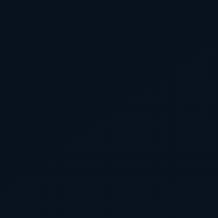
6-02-19 07:59:14
6-02-18 10:59:33
6-01-01 20:59:41
5-12-16 14:00:14
5-10-31 13:03:44
5-09-28 16:59:43