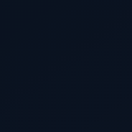
帴鑺傜渷80%!鏃犺瀵规柟鏈夋病鏈塙鎴栬€呮槸鍚︿氦鏄撴墍- 澶嶅埗鍦板潃銆怲
1.5 TRX鍗冲彲0鎵嬬画璐硅浆璐?TG鏈哄櫒浜?@trxokokbothttps://t.me/xi
¤浆璐︽鏁?鐩存帴鑺傜渷80%!鏃犺瀵规柟鏈夋病鏈塙鎴栬€呮槸鍚︿氦鏄撴墍
浆 1.5 TRX鍗冲彲0鎵嬬画璐硅浆璐?TG鏈哄櫒浜?@trxokokbothttps://t.me
帴鑺傜渷80%!鏃犺瀵规柟鏈夋病鏈塙鎴栬€呮槸鍚︿氦鏄撴墍- 澶嶅埗鍦板潃銆怲
1.5 TRX鍗冲彲0鎵嬬画璐硅浆璐?TG鏈哄櫒浜?@trxokokbothttps://t.me/xi