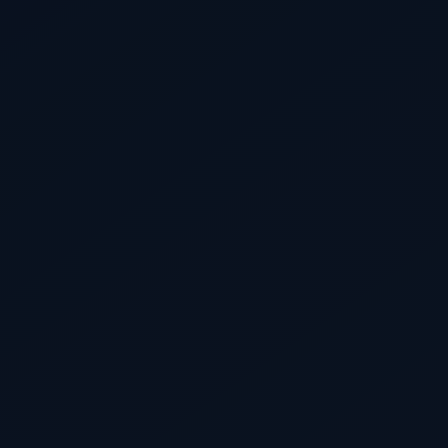
鏁?鐩存帴鑺傜渷80%!鏃犺瀵规柟鏈夋病鏈塙鎴栬€呮槸鍚︿氦鏄撴墍- 
1.5 TRX鍗冲彲0鎵嬬画璐硅浆璐?TG鏈哄櫒浜?@trxokokbothttps://t.me/xi
5 TRX=1娆¤浆璐︽鏁?鐩存帴鑺傜渷80%!鏃犺瀵规柟鏈夋病鏈塙鎴栬
upQwg6inQ5J5X銆戣浆 1.5 TRX鍗冲彲0鎵嬬画璐硅浆璐?TG鏈哄櫒浜?
璐︽鏁?鐩存帴鑺傜渷80%!鏃犺瀵规柟鏈夋病鏈塙鎴栬€呮槸鍚︿氦鏄撴墍-
浆 1.5 TRX鍗冲彲0鎵嬬画璐硅浆璐?TG鏈哄櫒浜?@trxokokbothttps://t.me