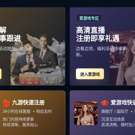
综合球星
篮球新闻
足球赛事
综合资
加载中...
关键赛，国际比赛日回应争议，话题不断，
并未改变的信息
-19 07:59:14
栏目：
赛事商业化/俱乐部运营
查看: 927
的
kaiyun官网
就是
开云
北京国安和山东鲁能的比赛中，鲁能队的